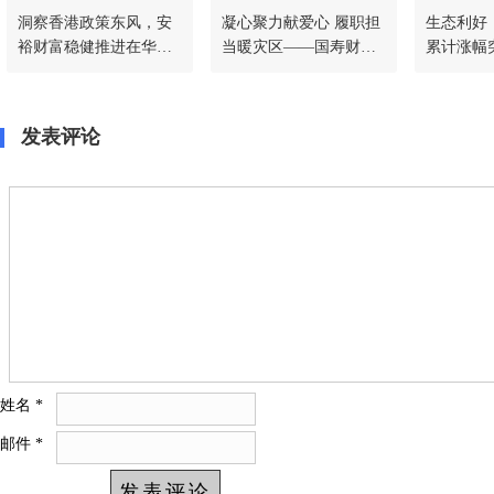
洞察香港政策东风，安
凝心聚力献爱心 履职担
生态利好｜
裕财富稳健推进在华战
当暖灾区——国寿财险
累计涨幅突
略，共筑稳定币新生态
常德中支驰援石门灾后
SmartP
一线
程持续加
发表评论
姓名
*
邮件
*