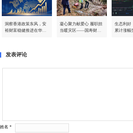
洞察香港政策东风，安
凝心聚力献爱心 履职担
生态利好｜
裕财富稳健推进在华战
当暖灾区——国寿财险
累计涨幅突
略，共筑稳定币新生态
常德中支驰援石门灾后
SmartP
一线
程持续加
发表评论
姓名
*